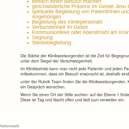
einfach einen Besuch machen
geschwisterliche Präsenz im Geiste Jesu 
spirituelle Begleitung von Patientinnen un
Angehörigen
Begleitung des Klinikpersonals
Verbundenheit im Gebet
Kommunionfeier oder Abendmahl am Kran
Segnung
Sterbebegleitung
Die Stärke der Klinikseelsorgenden ist die Zeit für Begegn
unter dem Siegel der Verschwiegenheit.
Im Klinikbetrieb kann man nicht jede Patientin und jeden P
mitbekommen, dass ein Besuch erwünscht ist, deshalb sind 
unter der Rubrik Team finden Sie die Klinikseelsorgenden
ein Gespräch wünschen.
Wenn Sie einen Ort der Stille suchen: auf der Ebene 1 finden
Diese ist Tag und Nacht offen und lädt zum verweilen ein.
Plattenwald