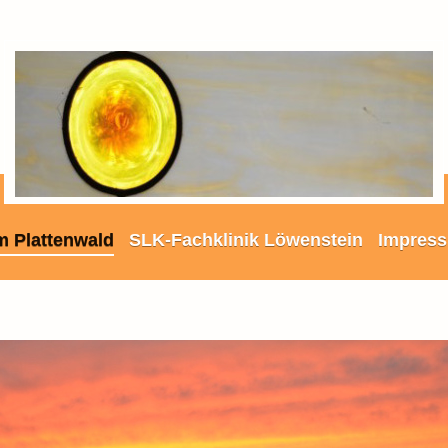
m Plattenwald
SLK-Fachklinik Löwenstein
Impress